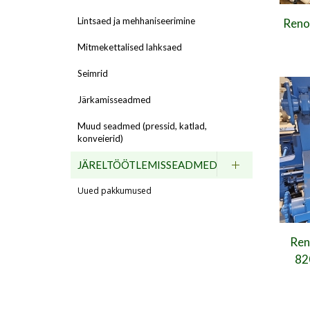
Lintsaed ja mehhaniseerimine
Renov
Mitmekettalised lahksaed
Seimrid
Järkamisseadmed
Muud seadmed (pressid, katlad,
konveierid)
JÄRELTÖÖTLEMISSEADMED
Uued pakkumused
Ren
82