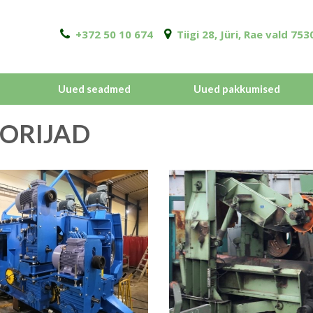
+372 50 10 674
Tiigi 28, Jüri, Rae vald 7
Uued seadmed
Uued pakkumised
ORIJAD