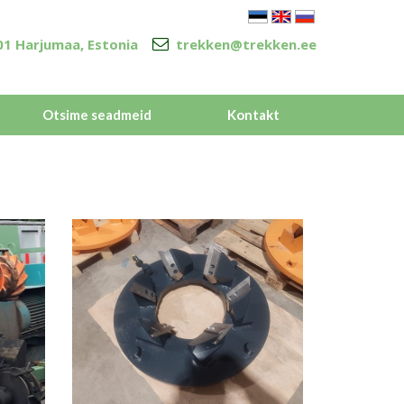
5301 Harjumaa, Estonia
trekken@trekken.ee
Otsime seadmeid
Kontakt