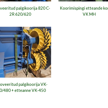
eeritud palgikoorija 820 C-
Koorimispingi etteande ko
2R 620/620
VK MH
oveeritud palgikoorija VK-
0/480 + etteanne VK-450