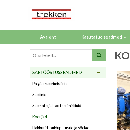
Avaleht
Kasutatud seadmed
KO
SAETÖÖSTUSSEADMED
Palgisorteerimisliinid
Saeliinid
Saematerjali sorteerimisliinid
Koorijad
Hakkurid, puidupurustid ja sõelad