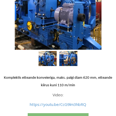
Komplektis etteande konveieriga, maks. palgi diam 620 mm, etteande
kiirus kuni 110 m/min
Video:
https://youtu.be/CcG9lm3hbRQ