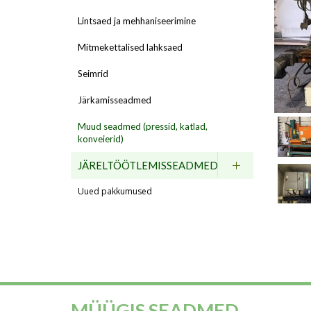
Lintsaed ja mehhaniseerimine
Mitmekettalised lahksaed
Seimrid
Järkamisseadmed
Muud seadmed (pressid, katlad,
konveierid)
JÄRELTÖÖTLEMISSEADMED
Uued pakkumused
MÜÜGIS SEADMED