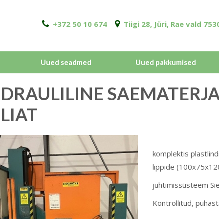
+372 50 10 674
Tiigi 28, Jüri, Rae vald 7
Uued seadmed
Uued pakkumised
DRAULILINE SAEMATERJAL
LIAT
komplektis plastlindi
lippide (100x75x1
juhtimissüsteem Si
Kontrollitud, puhas